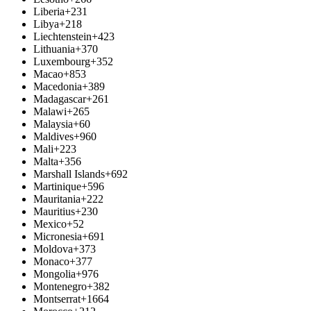
Liberia
+231
Libya
+218
Liechtenstein
+423
Lithuania
+370
Luxembourg
+352
Macao
+853
Macedonia
+389
Madagascar
+261
Malawi
+265
Malaysia
+60
Maldives
+960
Mali
+223
Malta
+356
Marshall Islands
+692
Martinique
+596
Mauritania
+222
Mauritius
+230
Mexico
+52
Micronesia
+691
Moldova
+373
Monaco
+377
Mongolia
+976
Montenegro
+382
Montserrat
+1664