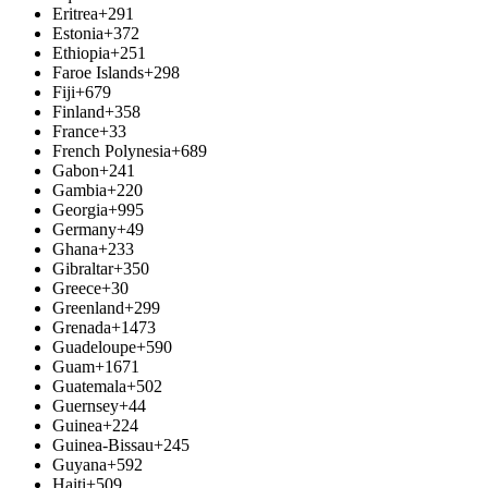
Eritrea
+291
Estonia
+372
Ethiopia
+251
Faroe Islands
+298
Fiji
+679
Finland
+358
France
+33
French Polynesia
+689
Gabon
+241
Gambia
+220
Georgia
+995
Germany
+49
Ghana
+233
Gibraltar
+350
Greece
+30
Greenland
+299
Grenada
+1473
Guadeloupe
+590
Guam
+1671
Guatemala
+502
Guernsey
+44
Guinea
+224
Guinea-Bissau
+245
Guyana
+592
Haiti
+509