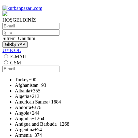
HOŞGELDİNİZ
Şifremi Unuttum
GİRİŞ YAP
ÜYE OL
E-MAIL
GSM
Turkey
+90
Afghanistan
+93
Albania
+355
Algeria
+213
American Samoa
+1684
Andorra
+376
Angola
+244
Anguilla
+1264
Antigua and Barbuda
+1268
Argentina
+54
Armenia
+374