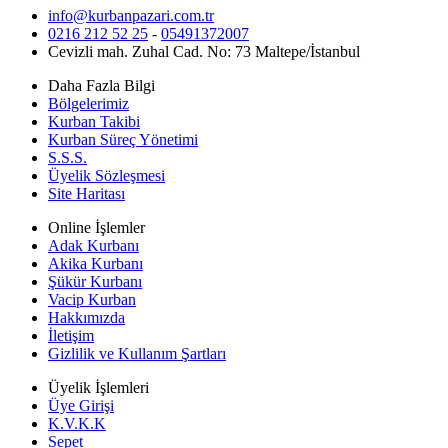
info@kurbanpazari.com.tr
0216 212 52 25
-
05491372007
Cevizli mah. Zuhal Cad. No: 73 Maltepe/İstanbul
Daha Fazla Bilgi
Bölgelerimiz
Kurban Takibi
Kurban Süreç Yönetimi
S.S.S.
Üyelik Sözleşmesi
Site Haritası
Online İşlemler
Adak Kurbanı
Akika Kurbanı
Şükür Kurbanı
Vacip Kurban
Hakkımızda
İletişim
Gizlilik ve Kullanım Şartları
Üyelik İşlemleri
Üye Girişi
K.V.K.K
Sepet