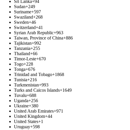
Sri Lanka
+94
Sudan
+249
Suriname
+597
Swaziland
+268
Sweden
+46
Switzerland
+41
Syrian Arab Republic
+963
Taiwan, Province of China
+886
Tajikistan
+992
Tanzania
+255
Thailand
+66
Timor-Leste
+670
Togo
+228
Tonga
+676
Trinidad and Tobago
+1868
Tunisia
+216
Turkmenistan
+993
Turks and Caicos Islands
+1649
Tuvalu
+688
Uganda
+256
Ukraine
+380
United Arab Emirates
+971
United Kingdom
+44
United States
+1
Uruguay
+598