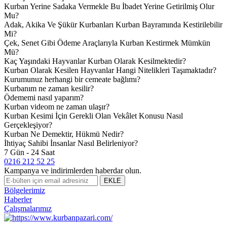
Kurban Yerine Sadaka Vermekle Bu İbadet Yerine Getirilmiş Olur
Mu?
Adak, Akika Ve Şükür Kurbanları Kurban Bayramında Kestirilebilir
Mi?
Çek, Senet Gibi Ödeme Araçlarıyla Kurban Kestirmek Mümkün
Mü?
Kaç Yaşındaki Hayvanlar Kurban Olarak Kesilmektedir?
Kurban Olarak Kesilen Hayvanlar Hangi Nitelikleri Taşımaktadır?
Kurumunuz herhangi bir cemeate bağlımı?
Kurbanım ne zaman kesilir?
Ödememi nasıl yaparım?
Kurban videom ne zaman ulaşır?
Kurban Kesimi İçin Gerekli Olan Vekâlet Konusu Nasıl
Gerçekleşiyor?
Kurban Ne Demektir, Hükmü Nedir?
İhtiyaç Sahibi İnsanlar Nasıl Belirleniyor?
7 Gün - 24 Saat
0216 212 52 25
Kampanya ve indirimlerden haberdar olun.
EKLE
Bölgelerimiz
Haberler
Çalışmalarımız