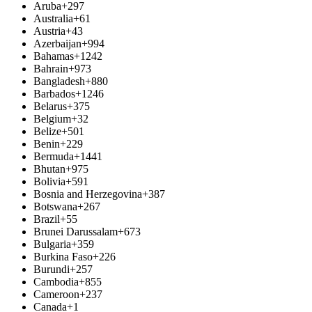
Aruba
+297
Australia
+61
Austria
+43
Azerbaijan
+994
Bahamas
+1242
Bahrain
+973
Bangladesh
+880
Barbados
+1246
Belarus
+375
Belgium
+32
Belize
+501
Benin
+229
Bermuda
+1441
Bhutan
+975
Bolivia
+591
Bosnia and Herzegovina
+387
Botswana
+267
Brazil
+55
Brunei Darussalam
+673
Bulgaria
+359
Burkina Faso
+226
Burundi
+257
Cambodia
+855
Cameroon
+237
Canada
+1