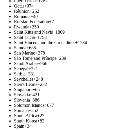
Puerto Rico
+1787
Qatar
+974
Réunion
+262
Romania
+40
Russian Federation
+7
Rwanda
+250
Saint Kitts and Nevis
+1869
Saint Lucia
+1758
Saint Vincent and the Grenadines
+1784
Samoa
+685
San Marino
+378
São Tomé and Príncipe
+239
Saudi Arabia
+966
Senegal
+221
Serbia
+381
Seychelles
+248
Sierra Leone
+232
Singapore
+65
Slovakia
+421
Slovenia
+386
Solomon Islands
+677
Somalia
+252
South Africa
+27
South Korea
+82
Spain
+34