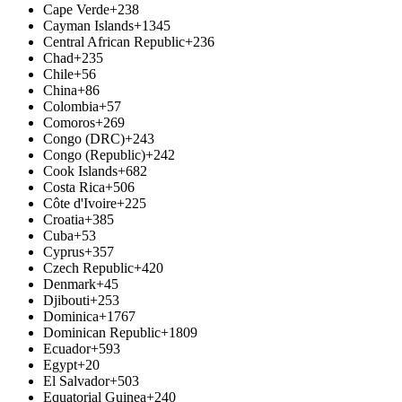
Cape Verde
+238
Cayman Islands
+1345
Central African Republic
+236
Chad
+235
Chile
+56
China
+86
Colombia
+57
Comoros
+269
Congo (DRC)
+243
Congo (Republic)
+242
Cook Islands
+682
Costa Rica
+506
Côte d'Ivoire
+225
Croatia
+385
Cuba
+53
Cyprus
+357
Czech Republic
+420
Denmark
+45
Djibouti
+253
Dominica
+1767
Dominican Republic
+1809
Ecuador
+593
Egypt
+20
El Salvador
+503
Equatorial Guinea
+240