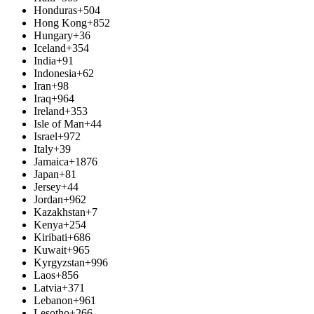
Honduras
+504
Hong Kong
+852
Hungary
+36
Iceland
+354
India
+91
Indonesia
+62
Iran
+98
Iraq
+964
Ireland
+353
Isle of Man
+44
Israel
+972
Italy
+39
Jamaica
+1876
Japan
+81
Jersey
+44
Jordan
+962
Kazakhstan
+7
Kenya
+254
Kiribati
+686
Kuwait
+965
Kyrgyzstan
+996
Laos
+856
Latvia
+371
Lebanon
+961
Lesotho
+266