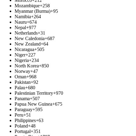
Morocco
+212
Mozambique
+258
Myanmar (Burma)
+95
Namibia
+264
Nauru
+674
Nepal
+977
Netherlands
+31
New Caledonia
+687
New Zealand
+64
Nicaragua
+505
Niger
+227
Nigeria
+234
North Korea
+850
Norway
+47
Oman
+968
Pakistan
+92
Palau
+680
Palestinian Territory
+970
Panama
+507
Papua New Guinea
+675
Paraguay
+595
Peru
+51
Philippines
+63
Poland
+48
Portugal
+351